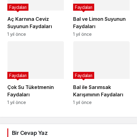
Faydaları
Faydaları
Aç Karnına Ceviz
Bal ve Limon Suyunun
Suyunun Faydaları
Faydaları
1 yıl önce
1 yıl önce
Faydaları
Faydaları
Çok Su Tüketmenin
Bal ile Sarımsak
Faydaları
Karışımının Faydaları
1 yıl önce
1 yıl önce
Bir Cevap Yaz
E-posta adresiniz yayınlanmayacak.
Gerekli alanlar
*
ile işaretlenmişlerdir