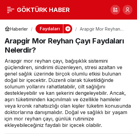
Arapgir Mor Reyhan
0
GÖKTÜRK HABER
Çayı Faydaları
Faydaları
Haberler
Arapgir Mor Reyhan
Çayı Faydaları Nelerdir?
Arapgir Mor Reyhan Çayı Faydaları
Nelerdir?
Nelerdir?
Arapgir mor reyhan çayı, bağışıklık sistemini
güçlendiren, sindirimi düzenleyen, stresi azaltan ve
genel sağlık üzerinde birçok olumlu etkisi bulunan
doğal bir içecektir. Düzenli olarak tüketildiğinde
solunum yollarını rahatlatabilir, cilt sağlığını
destekleyebilir ve kan şekerini dengeleyebilir. Ancak,
aşırı tüketiminden kaçınılmalı ve özellikle hamileler
veya kronik rahatsızlığı olan kişiler tüketim konusunda
doktorlarına danışmalıdır. Doğal ve sağlıklı bir yaşam
için mor reyhan çayı, günlük rutininize
ekleyebileceğiniz faydalı bir içecek olabilir.