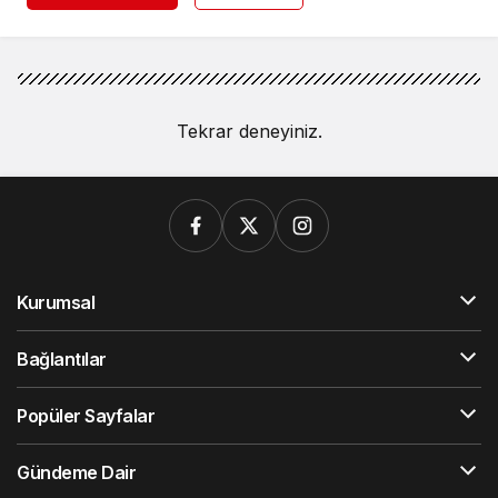
Tekrar deneyiniz.
Kurumsal
Bağlantılar
Popüler Sayfalar
Gündeme Dair
Yazarlarımız
Künye
Hesabım
Gizlilik politikası
İletişim
© Telif Hakkı 2026, Tüm Hakları Saklıdır