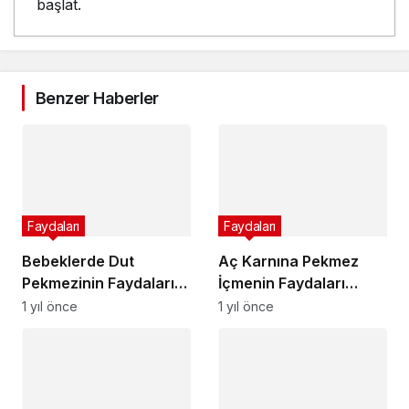
başlat.
Benzer Haberler
Faydaları
Faydaları
Bebeklerde Dut
Aç Karnına Pekmez
Pekmezinin Faydaları
İçmenin Faydaları
Nelerdir?
Nelerdir?
1 yıl önce
1 yıl önce