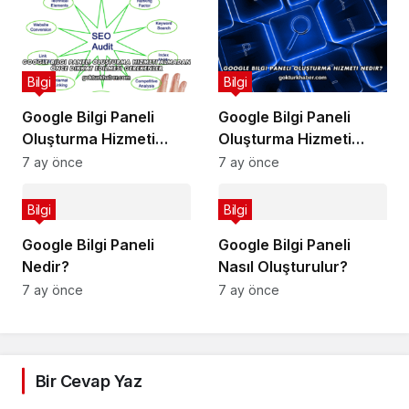
Bilgi
Bilgi
Google Bilgi Paneli
Google Bilgi Paneli
Oluşturma Hizmeti
Oluşturma Hizmeti
Almadan Önce Dikkat
Nedir?
7 ay önce
7 ay önce
Edilmesi Gerekenler
Bilgi
Bilgi
Google Bilgi Paneli
Google Bilgi Paneli
Nedir?
Nasıl Oluşturulur?
7 ay önce
7 ay önce
Bir Cevap Yaz