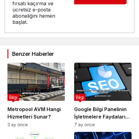
fırsatı kaçırma ve
ücretsiz e-posta
aboneliğini hemen
başlat.
Benzer Haberler
Bilgi
Bilgi
Metropool AVM Hangi
Google Bilgi Panelinin
Hizmetleri Sunar?
İşletmelere Faydaları
Nelerdir?
3 ay önce
7 ay önce