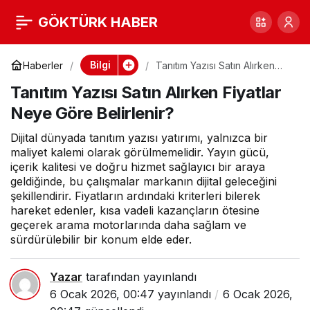
Tanıtım Yazısı Satın
0
GÖKTÜRK HABER
Alırken Fiyatlar Neye
Bilgi
Haberler
Tanıtım Yazısı Satın Alırken
Fiyatlar Neye Göre Belirlenir?
Tanıtım Yazısı Satın Alırken Fiyatlar
Göre Belirlenir?
Neye Göre Belirlenir?
Dijital dünyada tanıtım yazısı yatırımı, yalnızca bir
maliyet kalemi olarak görülmemelidir. Yayın gücü,
içerik kalitesi ve doğru hizmet sağlayıcı bir araya
geldiğinde, bu çalışmalar markanın dijital geleceğini
şekillendirir. Fiyatların ardındaki kriterleri bilerek
hareket edenler, kısa vadeli kazançların ötesine
geçerek arama motorlarında daha sağlam ve
sürdürülebilir bir konum elde eder.
Yazar
tarafından yayınlandı
6 Ocak 2026, 00:47
yayınlandı
6 Ocak 2026,