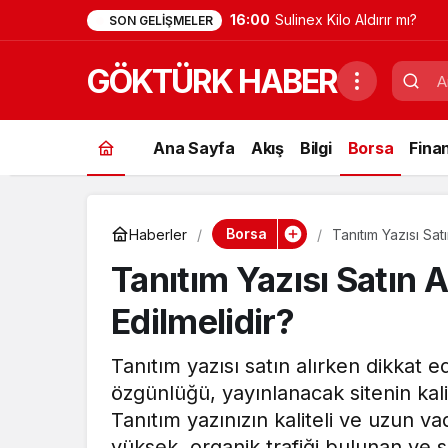
16:00
Brokoli Kilo Aldırır mı?
SON GELIŞMELER
GÖKTÜRK HABER
Ana Sayfa
Akış
Bilgi
Borsa
Fina
Borsa
Haberler
Tanıtım Yazısı Sat
Tanıtım Yazısı Satın 
Edilmelidir?
Tanıtım yazısı satın alırken dikkat e
özgünlüğü, yayınlanacak sitenin kali
Tanıtım yazınızın kaliteli ve uzun vad
yüksek, organik trafiği bulunan ve