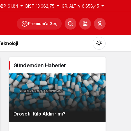
GBP
61,84
BIST
13.662,75
GR. ALTIN
6.658,45
Premium'a Geç
eknoloji
Gündemden Haberler
Gündüz Modu
Gündüz modunu seçin.
Gece Modu
Drosetil Kilo Aldırır mı?
Gece modunu seçin.