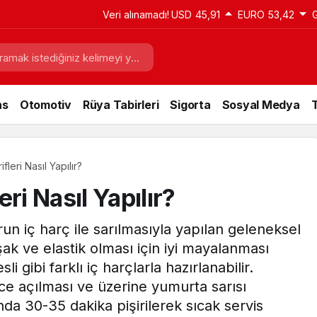
Veri alınamadı!
USD
45,91
EURO
53,42
ns
Otomotiv
Rüya Tabirleri
Sigorta
Sosyal Medya
T
leri Nasıl Yapılır?
ri Nasıl Yapılır?
n iç harç ile sarılmasıyla yapılan geleneksel
k ve elastik olması için iyi mayalanması
li gibi farklı iç harçlarla hazırlanabilir.
nce açılması ve üzerine yumurta sarısı
nda 30-35 dakika pişirilerek sıcak servis