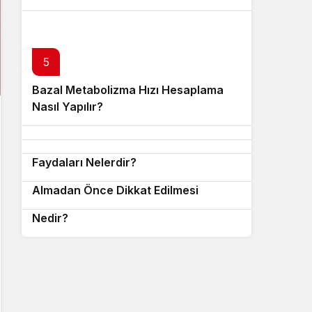
5
Bazal Metabolizma Hızı Hesaplama
7
6
Nasıl Yapılır?
Metropool AVM Hangi Hizmetleri
8
Etimek Kilo Aldırır mı?
Sunar?
Google Bilgi Panelinin İşletmelere
9
Faydaları Nelerdir?
Google Bilgi Paneli Oluşturma Hizmeti
10
Almadan Önce Dikkat Edilmesi
Google Bilgi Paneli Oluşturma Hizmeti
Gerekenler
Nedir?