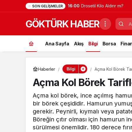
16:00
Sulinex Kilo Aldırır mı?
SON GELIŞMELER
GÖKTÜRK HABER
Ana Sayfa
Akış
Bilgi
Borsa
Fina
Bilgi
Haberler
Açma Kol Börek Tarif
Açma Kol Börek Tarifle
Açma kol börek, ince açılmış hamuru
bir börek çeşididir. Hamurun yumuşa
gerekir. Peynirli, kıymalı veya patates
Böreğin çıtır olması için hamurun i
sürülmesi önemlidir. 180 derece fırı