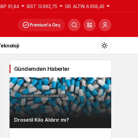
GBP
61,84
BIST
13.662,75
GR. ALTIN
6.658,45
Premium'a Geç
eknoloji
Gündemden Haberler
Gündüz Modu
Gündüz modunu seçin.
Gece Modu
Drosetil Kilo Aldırır mı?
Gece modunu seçin.