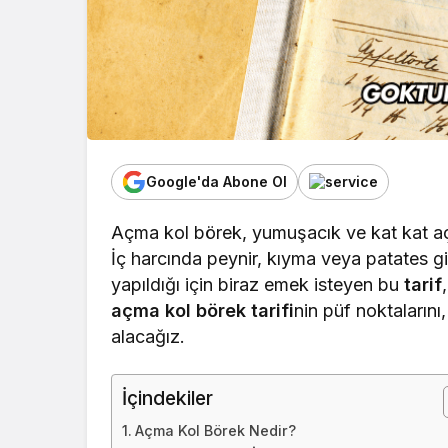
Google'da Abone Ol
Açma kol börek, yumuşacık ve kat kat açı
İç harcında peynir, kıyma veya patates gib
yapıldığı için biraz emek isteyen bu
tarif
açma kol börek tarifi
nin püf noktalarını
alacağız.
İçindekiler
Açma Kol Börek Nedir?