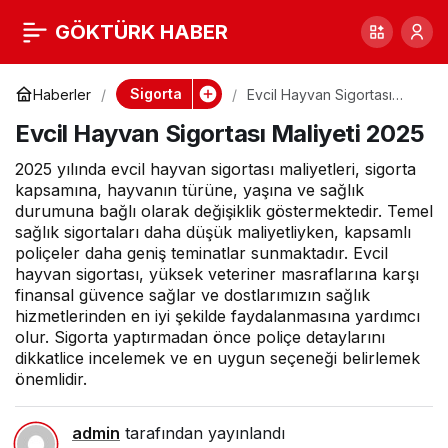
Evcil Hayvan
0
GÖKTÜRK HABER
Sigortası Maliyeti
Sigorta
Haberler
Evcil Hayvan Sigortası
Maliyeti 2025
Evcil Hayvan Sigortası Maliyeti 2025
2025
2025 yılında evcil hayvan sigortası maliyetleri, sigorta
kapsamına, hayvanın türüne, yaşına ve sağlık
durumuna bağlı olarak değişiklik göstermektedir. Temel
sağlık sigortaları daha düşük maliyetliyken, kapsamlı
poliçeler daha geniş teminatlar sunmaktadır. Evcil
hayvan sigortası, yüksek veteriner masraflarına karşı
finansal güvence sağlar ve dostlarımızın sağlık
hizmetlerinden en iyi şekilde faydalanmasına yardımcı
olur. Sigorta yaptırmadan önce poliçe detaylarını
dikkatlice incelemek ve en uygun seçeneği belirlemek
önemlidir.
admin
tarafından yayınlandı