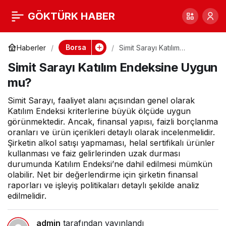
SDTTR Katılım
0
Paylaş
GÖKTÜRK HABER
Endeksine Uygun
Borsa
Haberler
Simit Sarayı Katılım
Endeksine Uygun mu?
Simit Sarayı Katılım Endeksine Uygun
mu?
mu?
Simit Sarayı, faaliyet alanı açısından genel olarak
Katılım Endeksi kriterlerine büyük ölçüde uygun
görünmektedir. Ancak, finansal yapısı, faizli borçlanma
oranları ve ürün içerikleri detaylı olarak incelenmelidir.
Şirketin alkol satışı yapmaması, helal sertifikalı ürünler
kullanması ve faiz gelirlerinden uzak durması
durumunda Katılım Endeksi’ne dahil edilmesi mümkün
olabilir. Net bir değerlendirme için şirketin finansal
raporları ve işleyiş politikaları detaylı şekilde analiz
edilmelidir.
admin
tarafından yayınlandı