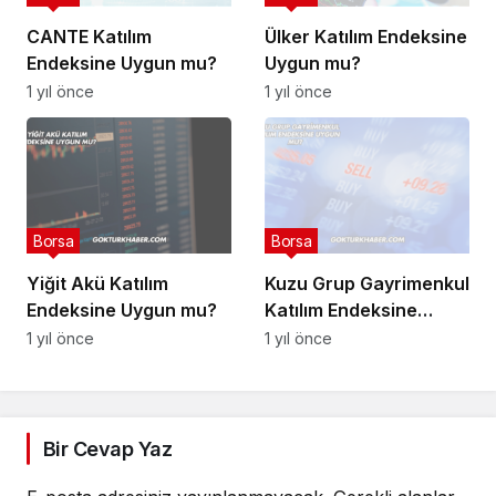
CANTE Katılım
Ülker Katılım Endeksine
Endeksine Uygun mu?
Uygun mu?
1 yıl önce
1 yıl önce
Borsa
Borsa
Yiğit Akü Katılım
Kuzu Grup Gayrimenkul
Endeksine Uygun mu?
Katılım Endeksine
Uygun mu?
1 yıl önce
1 yıl önce
Bir Cevap Yaz