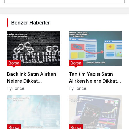
Benzer Haberler
Borsa
Borsa
Backlink Satın Alırken
Tanıtım Yazısı Satın
Nelere Dikkat
Alırken Nelere Dikkat
Edilmelidir?
Edilmelidir?
1 yıl önce
1 yıl önce
Borsa
Borsa